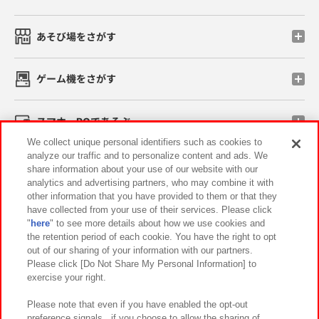
あそび場をさがす
ゲーム機をさがす
スマホ・PCであそぶ
We collect unique personal identifiers such as cookies to
analyze our traffic and to personalize content and ads. We
イベント・キャンペーン
share information about your use of our website with our
analytics and advertising partners, who may combine it with
other information that you have provided to them or that they
have collected from your use of their services. Please click
"
here
" to see more details about how we use cookies and
関連会社
サステナビリティ
サイトポリシー
the retention period of each cookie. You have the right to opt
out of our sharing of your information with our partners.
プライバシーポリシー
ウェブアクセシビリティ方針と検証結果
Please click [Do Not Share My Personal Information] to
exercise your right.
お取引先さまとともに
食品のご提供について
カスタマーハラスメント対応方針
よくあるご質問・お問い合わせ
Please note that even if you have enabled the opt-out
preference signals , if you choose to allow the sharing of