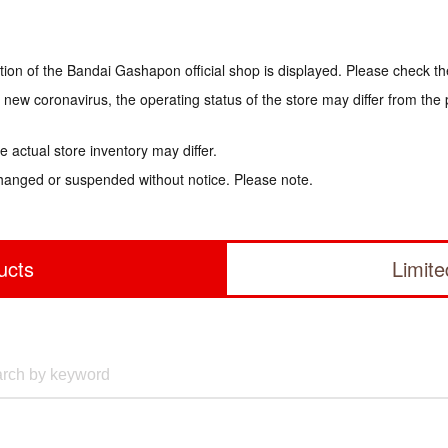
tion of the Bandai Gashapon official shop is displayed. Please check th
e new coronavirus, the operating status of the store may differ from the
 actual store inventory may differ.
hanged or suspended without notice. Please note.
ucts
Limit