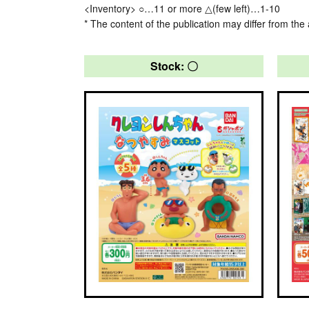
<Inventory> ○…11 or more △(few left)…1-10
* The content of the publication may differ from the 
Stock: 〇