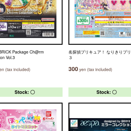
RICK Package Ch@rm
名探偵プリキュア！ なりきりプ
ion Vol.3
３
300
n (tax included)
yen (tax included)
Stock: 〇
Stock: 〇