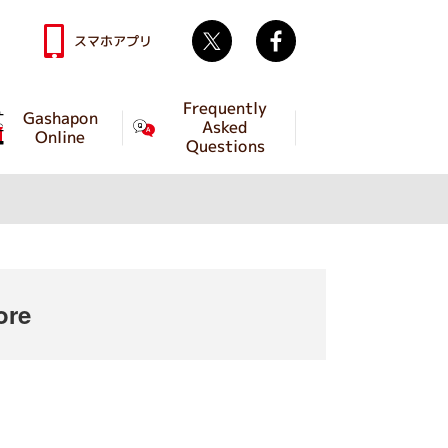
Twitter
facebook
スマホアプリ
Frequently
Gashapon
Asked
Online
Questions
ore