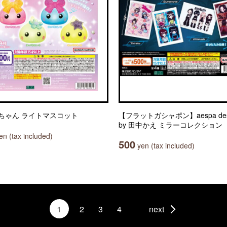
ちゃん ライトマスコット
【フラットガシャポン】aespa des
by 田中かえ ミラーコレクション
n (tax included)
500
yen (tax included)
1
2
3
4
next