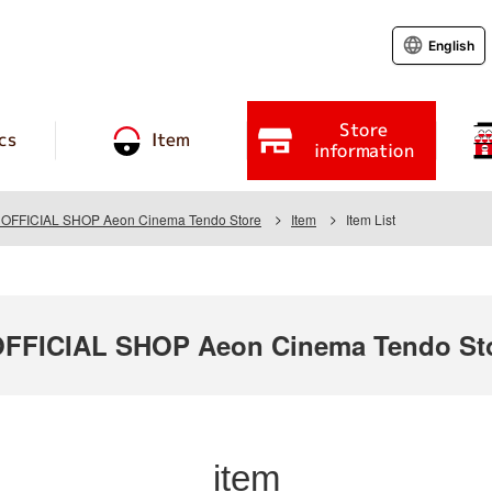
English
Store
cs
Item
information
FFICIAL SHOP Aeon Cinema Tendo Store
Item
Item List
FICIAL SHOP Aeon Cinema Tendo St
item