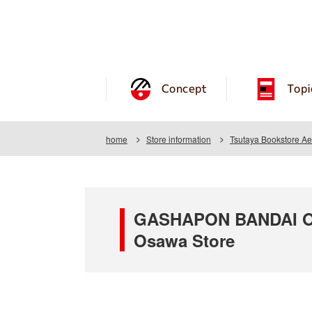
Concept
Topi
home
Store information
Tsutaya Bookstore A
GASHAPON BANDAI OFF
Osawa Store