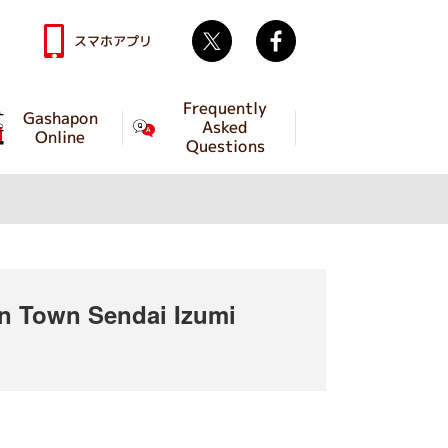
Twitter
facebook
スマホアプリ
Frequently
Gashapon
Asked
Online
Questions
 Town Sendai Izumi