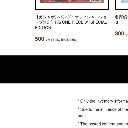
【ガシャポンバンダイオフィシャルショ
名探偵
ップ限定】HG ONE PIECE 01 SPECIAL
３
EDITION
300
ye
500
yen (tax included)
* Only the inventory informa
* Due to the influence of th
note.
* The posted content and the