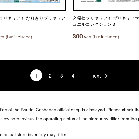
プリキュア！ なりきりプリキュア
名探偵プリキュア！ プリキュア
ュエルコレクション３
300
n (tax included)
yen (tax included)
1
2
3
4
next
tion of the Bandai Gashapon official shop is displayed. Please check th
e new coronavirus, the operating status of the store may differ from the
 actual store inventory may differ.