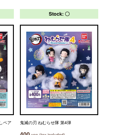
Stock: 〇
よしペア
鬼滅の刃 ねむらせ隊 第4弾
400
yen (tax included)