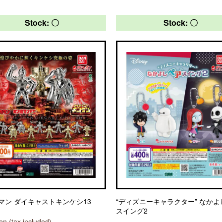
Stock: 〇
Stock: 〇
マン ダイキャストキンケシ13
“ディズニーキャラクター” なか
スイング2
n (tax included)