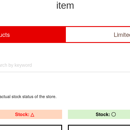
item
ucts
Limit
actual stock status of the store.
Stock: △
Stock: 〇