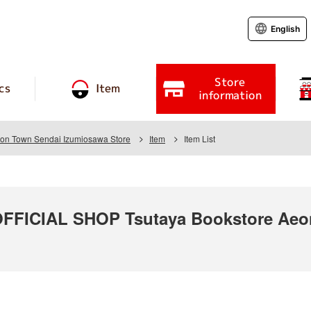
English
Store
cs
Item
information
eon Town Sendai Izumiosawa Store
Item
Item List
ICIAL SHOP Tsutaya Bookstore Aeon