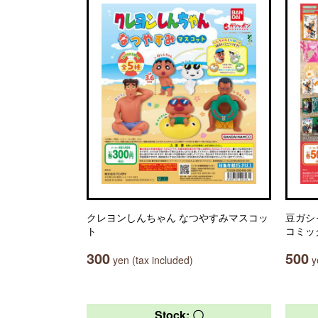
クレヨンしんちゃん なつやすみマスコッ
豆ガシ
ト
コミッ
300
500
yen (tax included)
ye
Stock: 〇