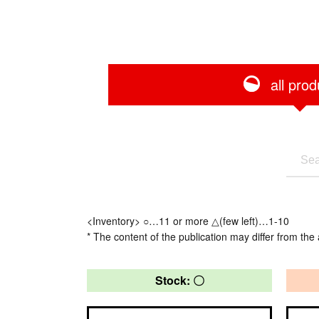
all prod
<Inventory> ○…11 or more △(few left)…1-10
* The content of the publication may differ from the 
Stock: 〇