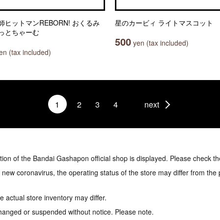
師ヒットマンREBORN! おくるみ
星のカービィ ライトマスコット
っとちゃーむ
500
yen (tax included)
n (tax included)
1
2
3
4
next
tion of the Bandai Gashapon official shop is displayed. Please check th
e new coronavirus, the operating status of the store may differ from the
 actual store inventory may differ.
hanged or suspended without notice. Please note.