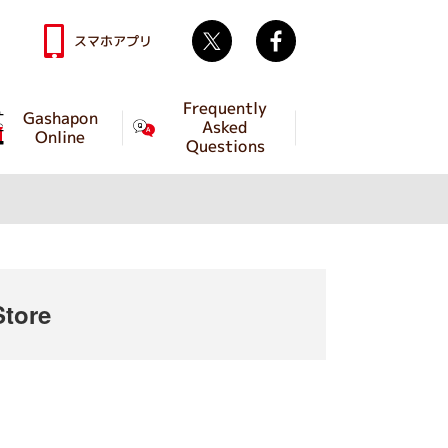
Twitter
facebook
スマホアプリ
Frequently
Gashapon
Asked
Online
Questions
tore