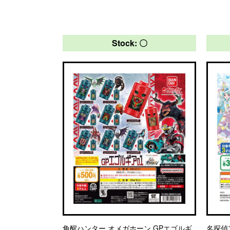
Stock: 〇
角醒ハンター オメガホーン GPエゴルギ
名探偵