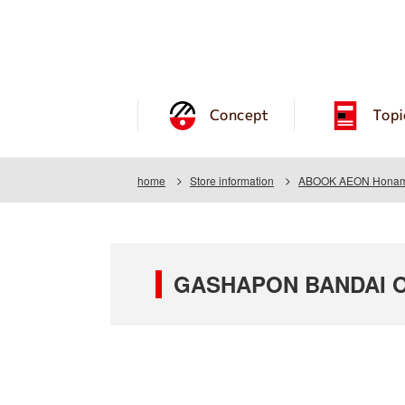
Concept
Topi
home
Store information
ABOOK AEON Honami
GASHAPON BANDAI O