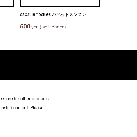
capsule flockies パペットスンスン
500
yen (tax included)
e store for other products.
 posted content. Please