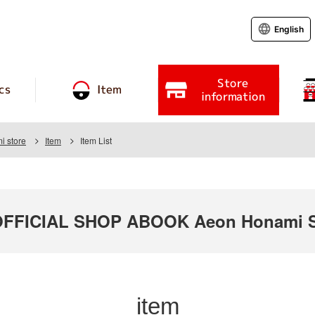
English
Store
cs
Item
information
 store
Item
Item List
FFICIAL SHOP ABOOK Aeon Honami S
item