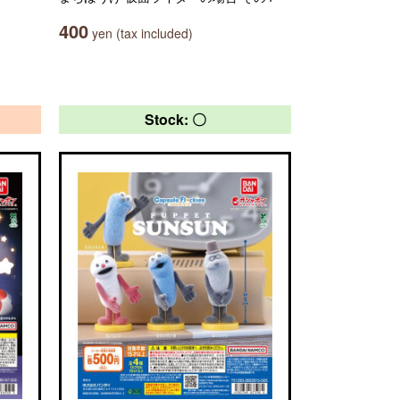
400
yen (tax included)
Stock: 〇