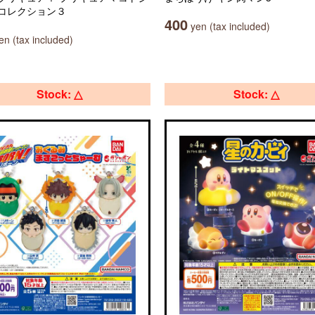
コレクション３
400
yen (tax included)
n (tax included)
Stock: △
Stock: △