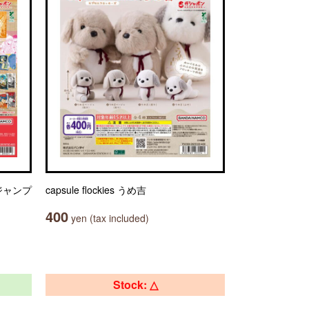
ジャンプ
capsule flockies うめ吉
400
yen (tax included)
Stock: △