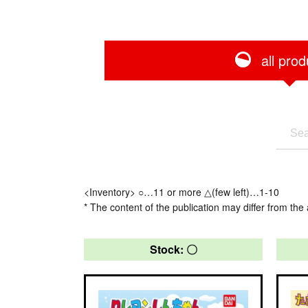
all prod
<Inventory> ○…11 or more △(few left)…1-10
* The content of the publication may differ from the 
Stock: 〇