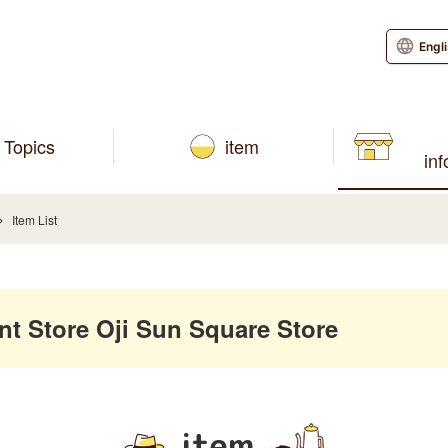
Engl
Topics
item
in
Item List
 Store Oji Sun Square Store
item