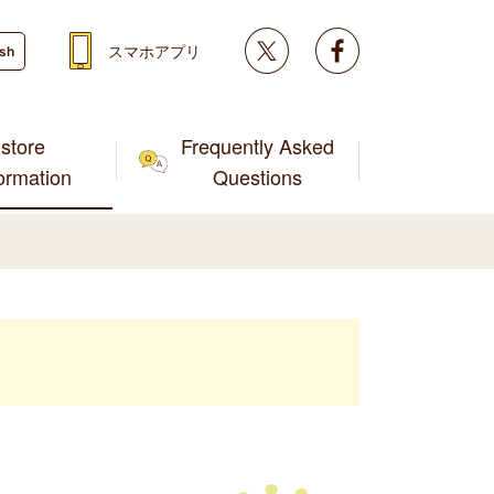
Twitter
facebook
スマホアプリ
ish
store
Frequently Asked
formation
Questions