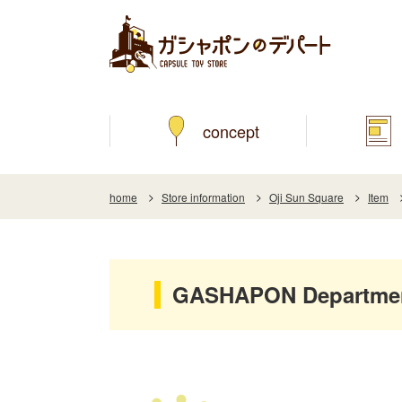
concept
home
Store information
Oji Sun Square
Item
GASHAPON Department