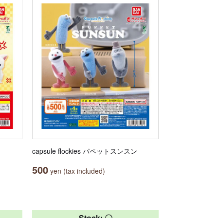
capsule flockies パペットスンスン
500
yen (tax included)
Stock: 〇