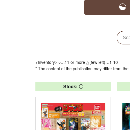
<Inventory> ○…11 or more △(few left)…1-10
* The content of the publication may differ from the 
Stock: 〇