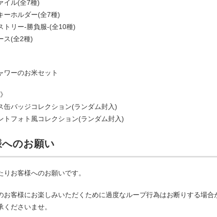
イル(全7種)
ーホルダー(全7種)
トリー-勝負服-(全10種)
ス(全2種)
》
ャワーのお米セット
で》
ス缶バッジコレクション(ランダム封入)
ントフォト風コレクション(ランダム封入)
様へのお願い
たりお客様へのお願いです。
多くのお客様にお楽しみいただくために過度なループ行為はお断りする場合
承くださいませ。