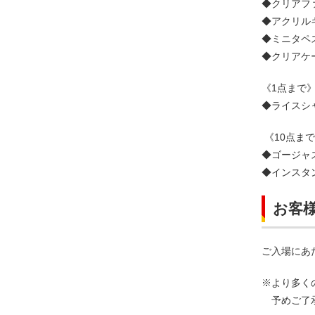
◆クリアファ
◆アクリルキ
◆ミニタペス
◆クリアケー
《1点まで
◆ライスシ
《10点ま
◆ゴージャ
◆インスタ
お客
ご入場にあ
※より
予めご了