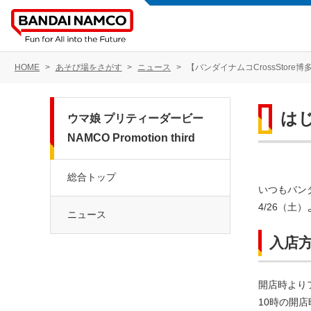
HOME
あそび場をさがす
ニュース
【バンダイナムコCrossStor
は
ウマ娘 プリティーダービー
NAMCO Promotion third
総合トップ
いつもバンダ
4/26（土
ニュース
入店
開店時より
10時の開