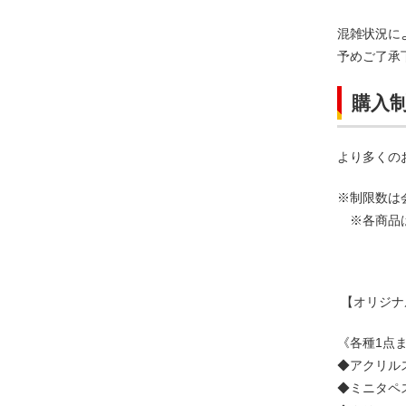
混雑状況に
予めご了承
購入
より多くの
※制限
※各商品
【オリジナ
《各種1点
◆アクリルス
◆ミニタペス