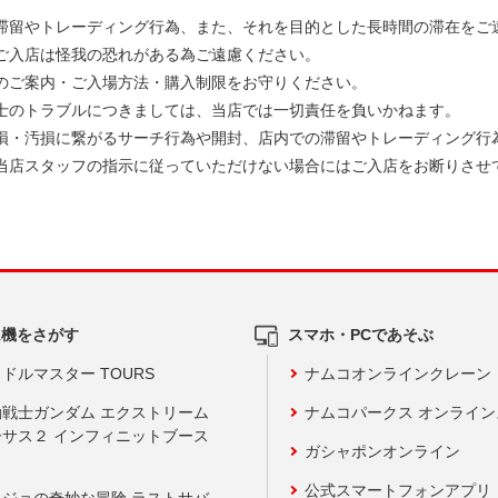
滞留やトレーディング行為、また、それを目的とした長時間の滞在をご
ご入店は怪我の恐れがある為ご遠慮ください。
のご案内・ご入場方法・購入制限をお守りください。
士のトラブルにつきましては、当店では一切責任を負いかねます。
損・汚損に繋がるサーチ行為や開封、店内での滞留やトレーディング行
当店スタッフの指示に従っていただけない場合にはご入店をお断りさせ
ム機をさがす
スマホ・PCであそぶ
ドルマスター TOURS
ナムコオンラインクレーン
動戦士ガンダム エクストリーム
ナムコパークス オンライ
ーサス２ インフィニットブース
ガシャポンオンライン
公式スマートフォンアプリ
ョジョの奇妙な冒険 ラストサバ