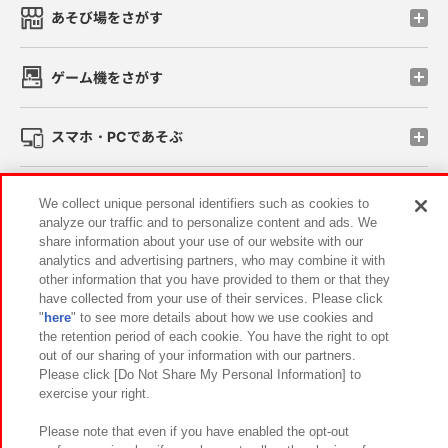
あそび場をさがす
ゲーム機をさがす
スマホ・PCであそぶ
イベント・キャンペーン
We collect unique personal identifiers such as cookies to
analyze our traffic and to personalize content and ads. We
share information about your use of our website with our
analytics and advertising partners, who may combine it with
other information that you have provided to them or that they
関連会社
サステナビリティ
サイトポリシー
have collected from your use of their services. Please click
"
here
" to see more details about how we use cookies and
プライバシーポリシー
ウェブアクセシビリティ方針と検証結果
the retention period of each cookie. You have the right to opt
out of our sharing of your information with our partners.
お取引先さまとともに
食品のご提供について
Please click [Do Not Share My Personal Information] to
カスタマーハラスメント対応方針
よくあるご質問・お問い合わせ
exercise your right.
Please note that even if you have enabled the opt-out