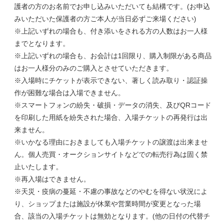
護者の方のお名前でお申し込みいただいても結構です。(お申込
みいただいた保護者の方ご本人が当日必ずご来場ください)
※上記いずれの場合も、付き添いをされる方の人数はお一人様
までとなります。
※上記いずれの場合も、お会計は1回限り、購入制限がある商品
はお一人様分のみのご購入とさせていただきます。
※入場時にチケットが表示できない、著しく読み取り・認証操
作が困難な場合は入場できません。
※スマートフォンの紛失・破損・データの消失、及びQRコード
を印刷した用紙を紛失された場合、入場チケットの再発行は出
来ません。
※いかなる理由におきましても入場チケットの譲渡は出来ませ
ん。個人売買・オークションサイトなどでの転売行為は固く禁
止いたします。
※再入場はできません。
※天災・疫病の蔓延・不慮の事故などのやむを得ない状況によ
り、ショップまたは施設が休業や営業時間が変更となった場
合、該当の入場チケットは無効となります。(他の日付の代替チ