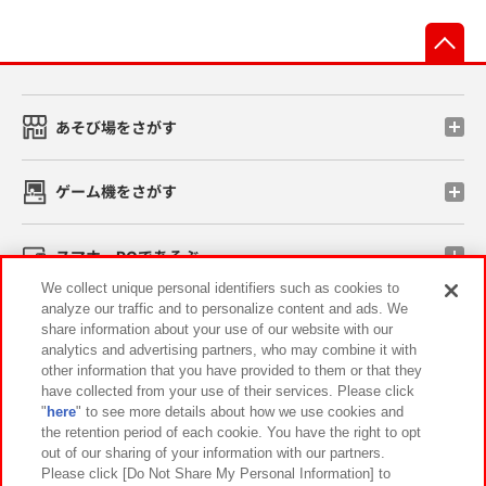
先
あそび場をさがす
ゲーム機をさがす
スマホ・PCであそぶ
We collect unique personal identifiers such as cookies to
analyze our traffic and to personalize content and ads. We
イベント・キャンペーン
share information about your use of our website with our
analytics and advertising partners, who may combine it with
other information that you have provided to them or that they
have collected from your use of their services. Please click
"
here
" to see more details about how we use cookies and
関連会社
サステナビリティ
サイトポリシー
the retention period of each cookie. You have the right to opt
out of our sharing of your information with our partners.
プライバシーポリシー
ウェブアクセシビリティ方針と検証結果
Please click [Do Not Share My Personal Information] to