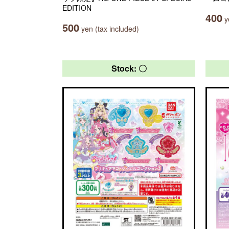
EDITION
400
ye
500
yen (tax included)
Stock: 〇