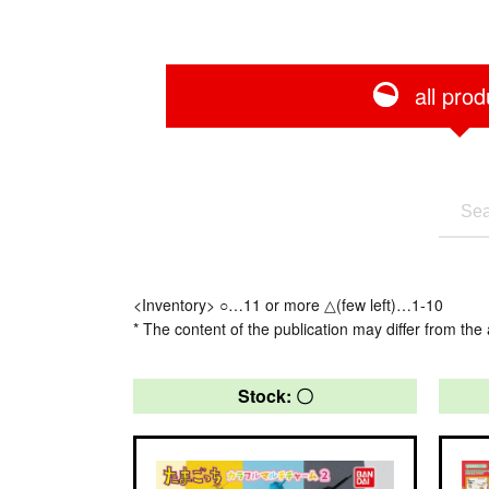
all prod
<Inventory> ○…11 or more △(few left)…1-10
* The content of the publication may differ from the 
Stock: 〇