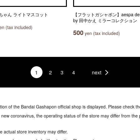
ちゃん ライトマスコット
【フラットガシャポン】aespa des
by 田中かえ ミラーコレクション
n (tax included)
500
yen (tax included)
1
2
3
4
next
tion of the Bandai Gashapon official shop is displayed. Please check th
e new coronavirus, the operating status of the store may differ from the
 actual store inventory may differ.