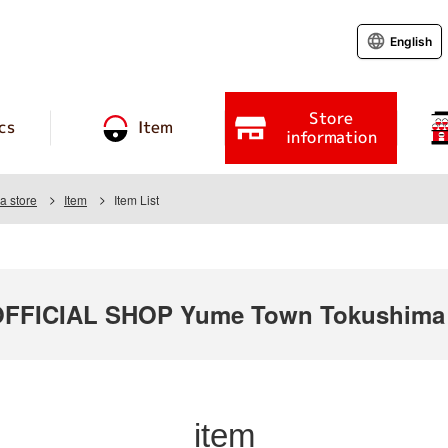
English
Store
cs
Item
information
 store
Item
Item List
FFICIAL SHOP Yume Town Tokushima
item