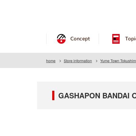
Concept
Topi
home
Store information
Yume Town Tokushima
GASHAPON BANDAI O