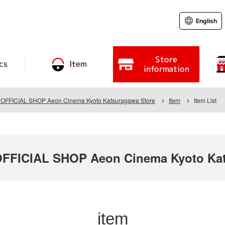
English
Store
cs
Item
information
FFICIAL SHOP Aeon Cinema Kyoto Katsuragawa Store
Item
Item List
FICIAL SHOP Aeon Cinema Kyoto Kat
item