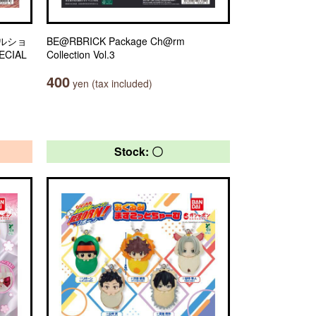
ルショ
BE@RBRICK Package Ch@rm
ECIAL
Collection Vol.3
400
yen (tax included)
Stock: 〇