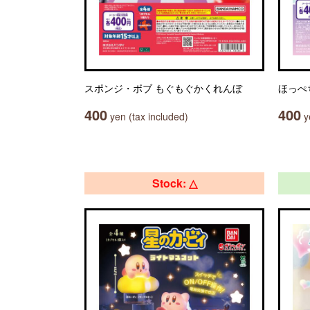
スポンジ・ボブ もぐもぐかくれんぼ
ほっぺ
400
400
yen (tax included)
ye
Stock: △