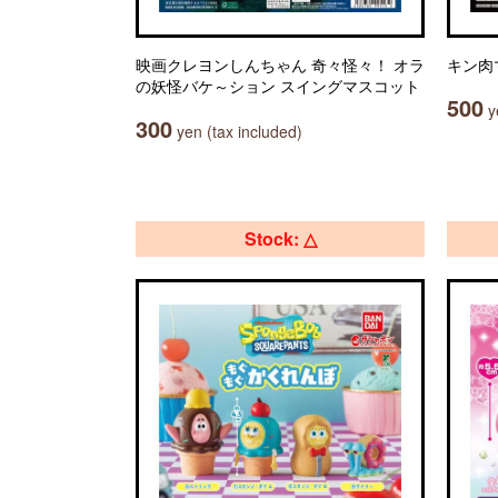
映画クレヨンしんちゃん 奇々怪々！ オラ
キン肉
の妖怪バケ～ション スイングマスコット
500
ye
300
yen (tax included)
Stock: △