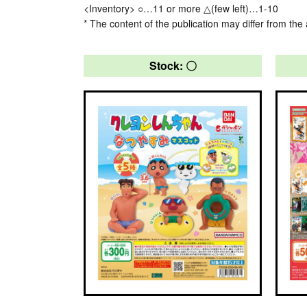
<Inventory> ○…11 or more △(few left)…1-10
* The content of the publication may differ from the 
Stock: 〇