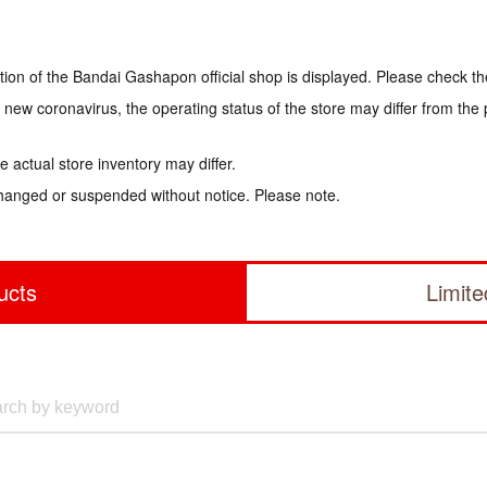
tion of the Bandai Gashapon official shop is displayed. Please check th
e new coronavirus, the operating status of the store may differ from the
 actual store inventory may differ.
hanged or suspended without notice. Please note.
ucts
Limit