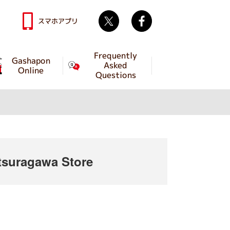
Twitter
facebook
スマホアプリ
Frequently
Gashapon
Asked
Online
Questions
suragawa Store