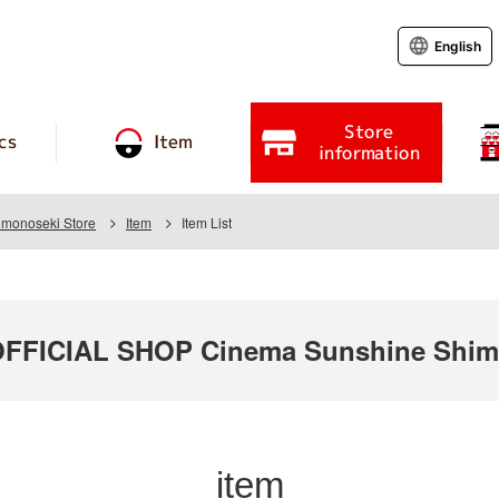
English
Store
cs
Item
information
monoseki Store
Item
Item List
FICIAL SHOP Cinema Sunshine Shimo
item