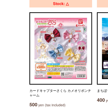
Stock: △
カードキャプターさくら カメオリボンチ
まちぼ
ャーム
400
ye
500
yen (tax included)