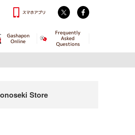
Twitter
facebook
スマホアプリ
Frequently
Gashapon
Asked
Online
Questions
noseki Store