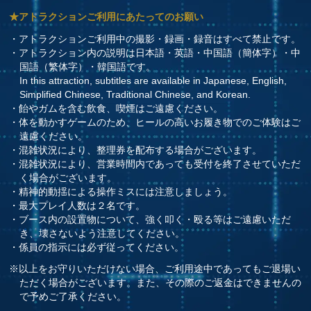
★アトラクションご利用にあたってのお願い
・アトラクションご利用中の撮影・録画・録音はすべて禁止です。
・アトラクション内の説明は日本語・英語・中国語（簡体字）・中
国語（繁体字）・韓国語です。
In this attraction, subtitles are available in Japanese, English,
Simplified Chinese, Traditional Chinese, and Korean.
・飴やガムを含む飲食、喫煙はご遠慮ください。
・体を動かすゲームのため、ヒールの高いお履き物でのご体験はご
遠慮ください。
・混雑状況により、整理券を配布する場合がございます。
・混雑状況により、営業時間内であっても受付を終了させていただ
く場合がございます。
・精神的動揺による操作ミスには注意しましょう。
・最大プレイ人数は２名です。
・ブース内の設置物について、強く叩く・殴る等はご遠慮いただ
き、壊さないよう注意してください。
・係員の指示には必ず従ってください。
※以上をお守りいただけない場合、ご利用途中であってもご退場い
ただく場合がございます。また、その際のご返金はできませんの
で予めご了承ください。