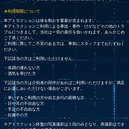
★利用制限について
本アトラクションは体を動かす要素が含まれます。
本アトラクションご利用による事故・事件・けがなどその他のトラ
ブルにつきまして、当社は一切の責任を負いかねます。あらかじめ
ご了承ください。
ご利用に際してご不安のある方は、事前にスタッフまでおたずねく
ださい。
下記該当の方はご利用いただけません。
・体調の優れない方
・酒気を帯びた方
下記該当の方は介助者の同伴があればご利用いただけますが、満足
にお楽しみいただけない場合がございます。
・車いすをご利用の方や自立歩行の困難な方
・目や耳の不自由な方
・手足の不自由な方
・妊娠中の方
※アトラクション終盤の写真撮影は１回のみとなり、再撮影はでき