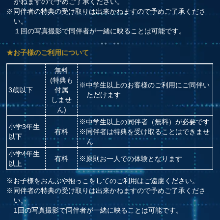
かねますので予めご了承ください。
※同伴者の特典の受け取りは出来かねますので予めご了承くださ
い。
１回の写真撮影で同伴者が一緒に映ることは可能です。
★お子様のご利用について
無料
(特典も
※中学生以上のお客様のご利用にご同伴い
3歳以下
付属
ただけます
しませ
ん)
※中学生以上の同伴者（無料）が必要です
小学3年生
有料
※同伴者は特典を受け取ることはできませ
以下
ん
小学4年生
有料
※原則お一人での体験となります
以上
※お子様をおんぶや抱っこをしてのご利用はご遠慮ください。
※同伴者の特典の受け取りは出来かねますので予めご了承くださ
い。
1回の写真撮影で同伴者が一緒に映ることは可能です。