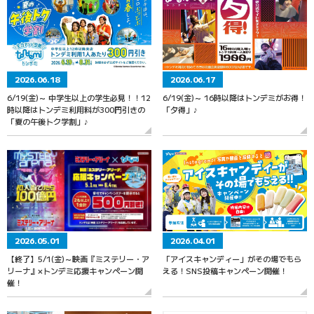
2026.06.18
2026.06.17
6/19(金)～ 中学生以上の学生必見！！12
6/19(金)～ 16時以降はトンデミがお得！
時以降はトンデミ利用料が300円引きの
「夕得」♪
「夏の午後トク学割」♪
2026.05.01
2026.04.01
【終了】5/1(金)～映画『ミステリー・ア
「アイスキャンディー」がその場でもら
リーナ』×トンデミ応援キャンペーン開
える！SNS投稿キャンペーン開催！
催！