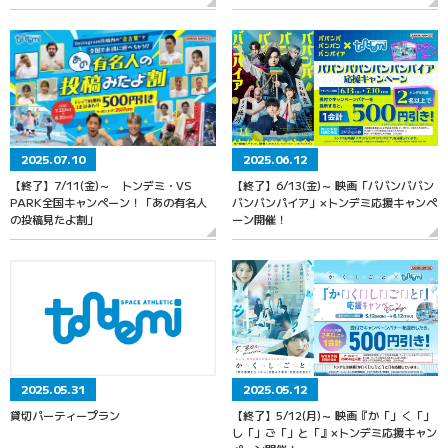
2025.07.10
2025.06.12
【終了】7/11(金)～ トンデミ・VS
【終了】6/13(金)～ 映画「ババンババン
PARK全国キャンペーン！「あの有名人
バンバンパイア」×トンデミ応援キャンペ
の投稿見たよ割」
ーン開催！
2025.05.31
2025.05.12
貸切パーティープラン
【終了】5/12(月)～ 映画『か「」く「」
し「」ご「」と「』×トンデミ応援キャン