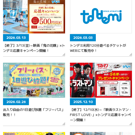
2026.03.13
2026.03.03
【終了】3/13(金)～映画「鬼の花嫁」×ト
トンデミ利用120分遊べるチケットが
ンデミ応援キャンペーン開催！
WEBにて販売中！
2026.02.26
2025.12.10
出入り自由の1日遊び放題「フリーパス」
【終了】12/10(水)～「映画ラストマン -
販売！！
FIRST LOVE-」×トンデミ応援キャンペ
ーン開催！