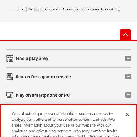
Legal Notice (Specified Commercial Transactions Act)
先
Find a play area
Search for a game console
Play on smartphone or PC
Events and Campaigns
We collect unique personal identifiers such as cookies to
analyze our traffic and to personalize content and ads. We
share information about your use of our website with our
analytics and advertising partners, who may combine it with
other information that you have provided to them or that they