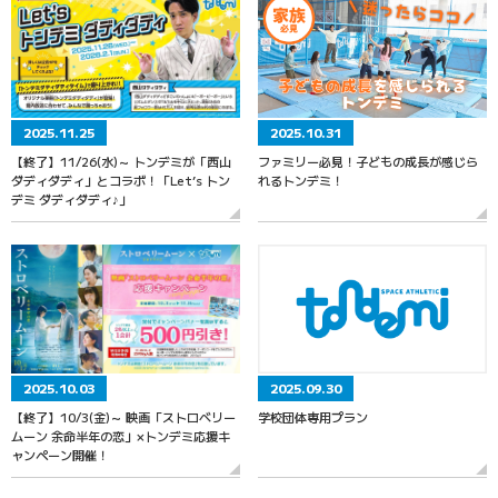
2025.11.25
2025.10.31
【終了】11/26(水)～ トンデミが「西山
ファミリー必見！子どもの成長が感じら
ダディダディ」とコラボ！「Let’s トン
れるトンデミ！
デミ ダディダディ♪」
2025.10.03
2025.09.30
【終了】10/3(金)～ 映画「ストロベリー
学校団体専用プラン
ムーン 余命半年の恋」×トンデミ応援キ
ャンペーン開催！