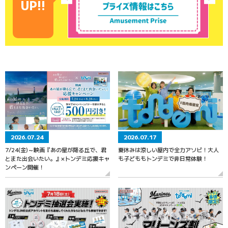
UP!!
2026.07.24
2026.07.17
7/24(金)～映画『あの星が降る丘で、君
夏休みは涼しい屋内で全力アソビ！大人
とまた出会いたい。』×トンデミ応援キャ
も子どももトンデミで非日常体験！
ンペーン開催！