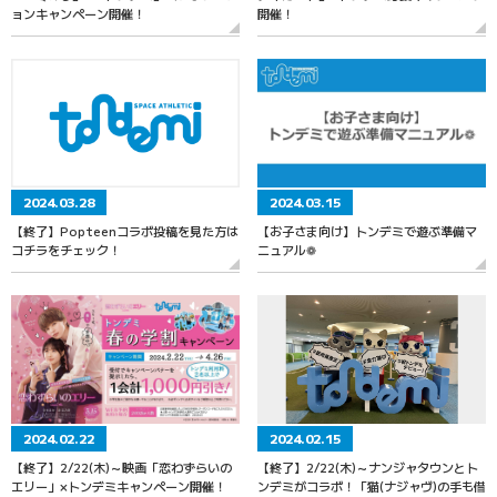
ョンキャンペーン開催！
開催！
2024.03.28
2024.03.15
【終了】Popteenコラボ投稿を見た方は
【お子さま向け】トンデミで遊ぶ準備マ
コチラをチェック！
ニュアル❁
2024.02.22
2024.02.15
【終了】2/22(木)～映画「恋わずらいの
【終了】2/22(木)～ナンジャタウンとト
エリー」×トンデミキャンペーン開催！
ンデミがコラボ！「猫(ナジャヴ)の手も借