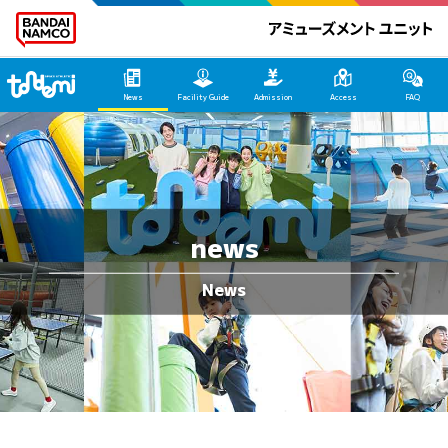
Tondemi Makuhari Main Page
News
Facility Guide
Admission
Access
FAQ
news