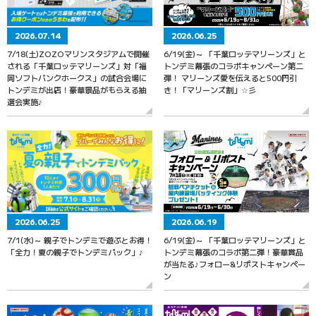
2026.07.14
2026.06.25
7/18(土)ZOZOマリンスタジアムで開催
6/19(金)～ 「千葉ロッテマリーンズ」と
される「千葉ロッテマリーンズ」対「福
トンデミ幕張のコラボキャンペーン第二
岡ソフトバンクホークス」の試合会場に
弾！ マリーンズ愛を伝えると500円引
トンデミが出店！豪華景品がもらえる抽
き！「マリーンズ割」☆彡
選会実施♪
2026.06.25
2026.06.19
7/1(水)～ 親子でトンデミで遊ぶとお得！
6/19(金)～ 「千葉ロッテマリーンズ」と
「全力！夏の親子でトンデミパック」♪
トンデミ幕張のコラボ第二弾！豪華賞品
が当たる♪フォロー&リポストキャンペー
ン