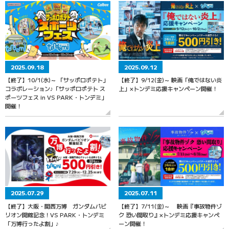
2025.09.18
2025.09.12
【終了】10/1(水)～ 「サッポロポテト」
【終了】9/12(金)～ 映画「俺ではない炎
コラボレーション♪「サッポロポテト ス
上」×トンデミ応援キャンペーン開催！
ポーツフェス in VS PARK・トンデミ」
開催！
2025.07.29
2025.07.11
【終了】大阪・関西万博 ガンダムパビ
【終了】7/11(金)～ 映画『事故物件ゾ
リオン開館記念！VS PARK・トンデミ
ク 恐い間取り』×トンデミ応援キャンペ
「万博行ったよ割」♪
ーン開催！