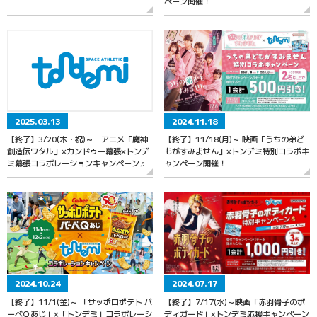
ペーン開催！
2025.03.13
2024.11.18
【終了】3/20(木・祝)～ アニメ「魔神
【終了】11/18(月)～ 映画「うちの弟ど
創造伝ワタル」×カンドゥー幕張×トンデ
もがすみません」×トンデミ特別コラボキ
ミ幕張コラボレーションキャンペーン♬
ャンペーン開催！
2024.10.24
2024.07.17
【終了】11/1(金)～ 「サッポロポテト バ
【終了】7/17(水)～映画「赤羽骨子のボ
ーべＱあじ」×「トンデミ」コラボレーシ
ディガード」×トンデミ応援キャンペーン