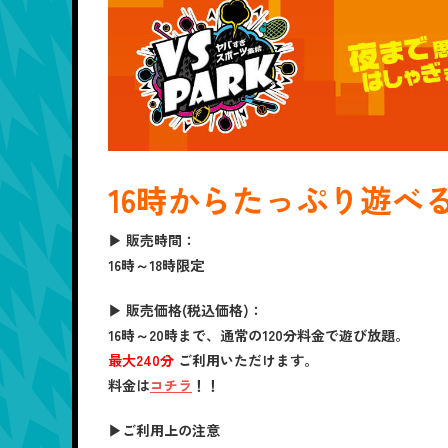
16時からたっぷり遊べ
▶
販売時間
：
16時～18時限定
▶
販売価格(税込価格)
：
16時～20時まで、通常の120分料金で遊び放題。
最大240分
ご利用いただけます。
料金は
コチラ
！！
▶
ご利用上の注意