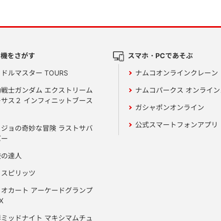
ム機をさがす
スマホ・PCであそぶ
ドルマスター TOURS
ナムコオンラインクレーン
動戦士ガンダム エクストリーム
ナムコパークス オンライ
ーサス２ インフィニットブース
ガシャポンオンライン
公式スマートフォンアプリ
ョジョの奇妙な冒険 ラストサバ
バー
鼓の達人
りスピリッツ
リオカート アーケードグランプ
X
岸ミッドナイト マキシマムチュ