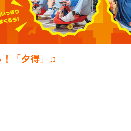
る！「夕得」♫