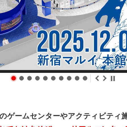
＜
＞
⏸ 
のゲームセンターや
アクティビティ