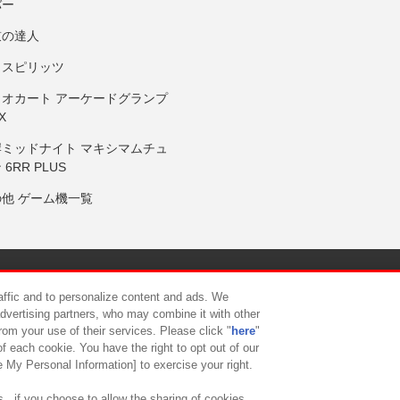
バー
鼓の達人
りスピリッツ
リオカート アーケードグランプ
X
岸ミッドナイト マキシマムチュ
 6RR PLUS
の他 ゲーム機一覧
サイトポリシー
プライバシーポリシー
ウェブアクセシビリティ方
raffic and to personalize content and ads. We
advertising partners, who may combine it with other
rom your use of their services. Please click "
here
"
供について
カスタマーハラスメント対応方針
よくあるご質問・
f each cookie. You have the right to opt out of our
e My Personal Information] to exercise your right.
 , if you choose to allow the sharing of cookies