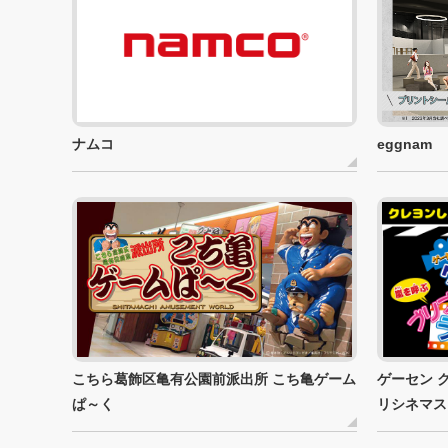
ナムコ
eggnam
ゲーセン 
こちら葛飾区亀有公園前派出所 こち亀ゲーム
リシネマス
ぱ～く