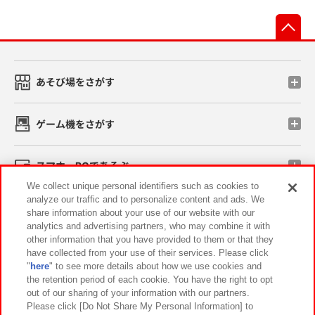
先
あそび場をさがす
ゲーム機をさがす
スマホ・PCであそぶ
We collect unique personal identifiers such as cookies to
analyze our traffic and to personalize content and ads. We
イベント・キャンペーン
share information about your use of our website with our
analytics and advertising partners, who may combine it with
other information that you have provided to them or that they
have collected from your use of their services. Please click
"
here
" to see more details about how we use cookies and
関連会社
サステナビリティ
サイトポリシー
the retention period of each cookie. You have the right to opt
out of our sharing of your information with our partners.
プライバシーポリシー
ウェブアクセシビリティ方針と検証結果
Please click [Do Not Share My Personal Information] to