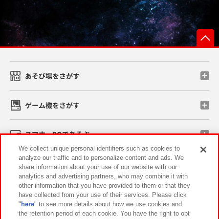
あそび場をさがす
ゲーム機をさがす
スマホ・PCであそぶ
We collect unique personal identifiers such as cookies to
analyze our traffic and to personalize content and ads. We
イベント・キャンペーン
share information about your use of our website with our
analytics and advertising partners, who may combine it with
other information that you have provided to them or that they
have collected from your use of their services. Please click
"
here
" to see more details about how we use cookies and
関連会社
サステナビリティ
サイトポリシー
the retention period of each cookie. You have the right to opt