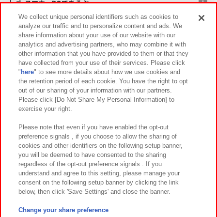
スマホ・PCであそぶ
We collect unique personal identifiers such as cookies to
analyze our traffic and to personalize content and ads. We
イベント・キャンペーン
share information about your use of our website with our
analytics and advertising partners, who may combine it with
other information that you have provided to them or that they
have collected from your use of their services. Please click
"
here
" to see more details about how we use cookies and
関連会社
サステナビリティ
サイトポリシー
the retention period of each cookie. You have the right to opt
out of our sharing of your information with our partners.
プライバシーポリシー
ウェブアクセシビリティ方針と検証結果
Please click [Do Not Share My Personal Information] to
exercise your right.
お取引先さまとともに
食品のご提供について
カスタマーハラスメント対応方針
よくあるご質問・お問い合わせ
Please note that even if you have enabled the opt-out
preference signals , if you choose to allow the sharing of
cookies and other identifiers on the following setup banner,
you will be deemed to have consented to the sharing
regardless of the opt-out preference signals . If you
understand and agree to this setting, please manage your
consent on the following setup banner by clicking the link
below, then click 'Save Settings' and close the banner.
©Bandai Namco Amusement Inc.
©Bandai Namco Amusement Lab Inc.
Change your share preference