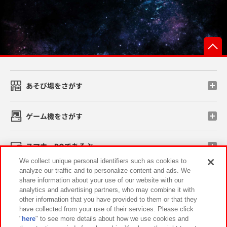
あそび場をさがす
ゲーム機をさがす
スマホ・PCであそぶ
We collect unique personal identifiers such as cookies to
analyze our traffic and to personalize content and ads. We
イベント・キャンペーン
share information about your use of our website with our
analytics and advertising partners, who may combine it with
other information that you have provided to them or that they
have collected from your use of their services. Please click
"
here
" to see more details about how we use cookies and
関連会社
サステナビリティ
サイトポリシー