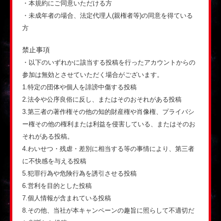
・本規約にご同意いただける方
・未成年者の場合、法定代理人(親権者等)の同意を得ている
方
禁止事項
・以下のいずれかに該当する投稿を行ったアカウントからの
参加は無効とさせていただく場合がございます。
1.特定の団体や個人を誹謗中傷する投稿
2.法令や公序良俗に反し、またはそのおそれがある投稿
3.第三者の著作権その他の知的財産権や肖像権、プライバシ
ー権その他の権利または利益を侵害している、またはそのお
それがある投稿。
4.わいせつ・残虐・差別に相当する等の事情により、第三者
に不快感を与える投稿
5.犯罪行為や危険行為を誘引させる投稿
6.営利を目的とした投稿
7.個人情報が含まれている投稿
8.その他、当社が本キャンペーンの趣旨に照らして不適切だ