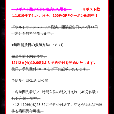
＜リポスト数が1万を達成した場合＞
→
リポスト数
は1,010件でした。只今、100円OFFクーポン配信中！
『ウルトラアスレチック横浜』開業記念日の12月11日
（木）を無料開放します。
■無料開放日の参加方法について
完全事前予約制です。
12月2日(火)10:00頃より予約受付を開始いたします。
後日、予約受付のURLを以下に記載いたします。
予約受付URL:近日公開
・各時間先着順／1時間単位の総入替え制（45分体験＋
15分入替）です。
・12月10日(水)23:59に予約受付終了。空きがあれば当日
枠も店頭受付可能。