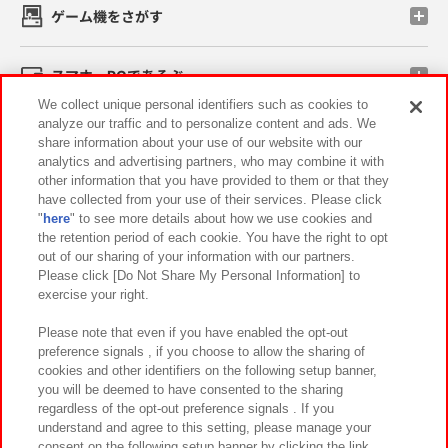
ゲーム機をさがす
スマホ・PCであそぶ
We collect unique personal identifiers such as cookies to
analyze our traffic and to personalize content and ads. We
イベント・キャンペーン
share information about your use of our website with our
analytics and advertising partners, who may combine it with
other information that you have provided to them or that they
have collected from your use of their services. Please click
"
here
" to see more details about how we use cookies and
関連会社
サステナビリティ
サイトポリシー
the retention period of each cookie. You have the right to opt
out of our sharing of your information with our partners.
プライバシーポリシー
ウェブアクセシビリティ方針と検証結果
Please click [Do Not Share My Personal Information] to
exercise your right.
お取引先さまとともに
食品のご提供について
カスタマーハラスメント対応方針
よくあるご質問・お問い合わせ
Please note that even if you have enabled the opt-out
preference signals , if you choose to allow the sharing of
cookies and other identifiers on the following setup banner,
you will be deemed to have consented to the sharing
regardless of the opt-out preference signals . If you
understand and agree to this setting, please manage your
consent on the following setup banner by clicking the link