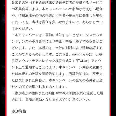
参加者の利用する通信端末や通信事業者の提供するサービス
の不具合等により、本キャンペーンへの参加が行えない場合
や、情報漏洩その他の損害が応募者や第三者に発生した場合
においても、当社は責任を負いかねますので、あらかじめご
了承ください。
・本キャンペーンは、事前に通知することなく、システムメ
ンテナンスや不具合等により中止・中断・終了する場合がご
ざいます。また、本規約は、当社の判断により随時改訂する
ことができるものとします。この場合、namcoららぽーと横
浜店／ウルトラアスレチック横浜公式X（旧Twitter）アカウ
ント上で通知することにより、本キャンペーン内容の変更ま
たは本規約の改訂を随時告知します。当該告知後は、変更ま
たは改訂された内容が、本キャンペーンの全ての応募者と当
社との間で適用されるものとします。
・参加者が本規約またはX(旧Twitter)の利用規約に違反した場
合には、参加が無効となりますのでご注意ください。
参加資格