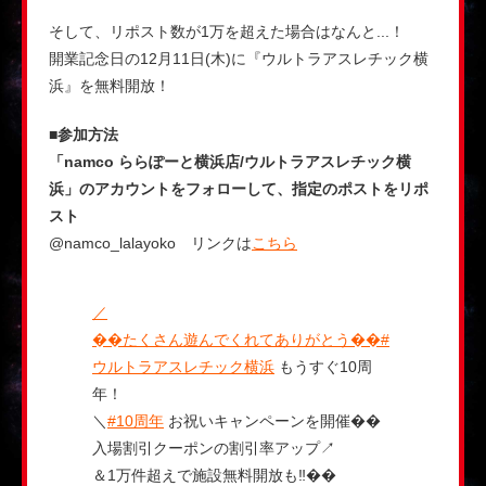
そして、リポスト数が1万を超えた場合はなんと...！
開業記念日の12月11日(木)に『ウルトラアスレチック横
浜』を無料開放！
■参加方法
「namco ららぽーと横浜店/ウルトラアスレチック横
浜」のアカウントをフォローして、指定のポストをリポ
スト
@namco_lalayoko リンクは
こちら
／
��たくさん遊んでくれてありがとう��
#
ウルトラアスレチック横浜
もうすぐ10周
年！
＼
#10周年
お祝いキャンペーンを開催��
入場割引クーポンの割引率アップ↗️
＆1万件超えで施設無料開放も‼��