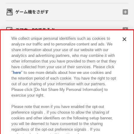
ゲーム機をさがす
スマホ・PCであそぶ
We collect unique personal identifiers such as cookies to
analyze our traffic and to personalize content and ads. We
イベント・キャンペーン
share information about your use of our website with our
analytics and advertising partners, who may combine it with
other information that you have provided to them or that they
have collected from your use of their services. Please click
"
here
" to see more details about how we use cookies and
関連会社
サステナビリティ
サイトポリシー
the retention period of each cookie. You have the right to opt
out of our sharing of your information with our partners.
プライバシーポリシー
ウェブアクセシビリティ方針と検証結果
Please click [Do Not Share My Personal Information] to
exercise your right.
お取引先さまとともに
食品のご提供について
カスタマーハラスメント対応方針
よくあるご質問・お問い合わせ
Please note that even if you have enabled the opt-out
preference signals , if you choose to allow the sharing of
cookies and other identifiers on the following setup banner,
you will be deemed to have consented to the sharing
regardless of the opt-out preference signals . If you