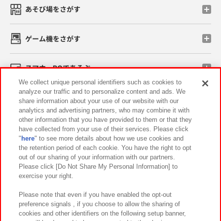
あそび場をさがす
ゲーム機をさがす
スマホ・PCであそぶ
We collect unique personal identifiers such as cookies to
analyze our traffic and to personalize content and ads. We
イベント・キャンペーン
share information about your use of our website with our
analytics and advertising partners, who may combine it with
other information that you have provided to them or that they
have collected from your use of their services. Please click
"
here
" to see more details about how we use cookies and
関連会社
サステナビリティ
サイトポリシー
the retention period of each cookie. You have the right to opt
out of our sharing of your information with our partners.
プライバシーポリシー
ウェブアクセシビリティ方針と検証結果
Please click [Do Not Share My Personal Information] to
exercise your right.
お取引先さまとともに
食品のご提供について
カスタマーハラスメント対応方針
よくあるご質問・お問い合わせ
Please note that even if you have enabled the opt-out
preference signals , if you choose to allow the sharing of
cookies and other identifiers on the following setup banner,