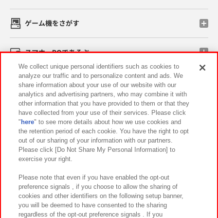
ゲーム機をさがす
スマホ・PCであそぶ
We collect unique personal identifiers such as cookies to
analyze our traffic and to personalize content and ads. We
イベント・キャンペーン
share information about your use of our website with our
analytics and advertising partners, who may combine it with
other information that you have provided to them or that they
have collected from your use of their services. Please click
"
here
" to see more details about how we use cookies and
関連会社
サステナビリティ
サイトポリシー
the retention period of each cookie. You have the right to opt
out of our sharing of your information with our partners.
プライバシーポリシー
ウェブアクセシビリティ方針と検証結果
Please click [Do Not Share My Personal Information] to
exercise your right.
お取引先さまとともに
食品のご提供について
カスタマーハラスメント対応方針
よくあるご質問・お問い合わせ
Please note that even if you have enabled the opt-out
preference signals , if you choose to allow the sharing of
cookies and other identifiers on the following setup banner,
you will be deemed to have consented to the sharing
regardless of the opt-out preference signals . If you