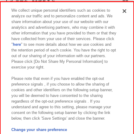
スマホ・PCであそぶ
We collect unique personal identifiers such as cookies to
analyze our traffic and to personalize content and ads. We
イベント・キャンペーン
share information about your use of our website with our
analytics and advertising partners, who may combine it with
other information that you have provided to them or that they
have collected from your use of their services. Please click
"
here
" to see more details about how we use cookies and
関連会社
サステナビリティ
サイトポリシー
the retention period of each cookie. You have the right to opt
out of our sharing of your information with our partners.
プライバシーポリシー
ウェブアクセシビリティ方針と検証結果
Please click [Do Not Share My Personal Information] to
exercise your right.
お取引先さまとともに
食品のご提供について
カスタマーハラスメント対応方針
よくあるご質問・お問い合わせ
Please note that even if you have enabled the opt-out
preference signals , if you choose to allow the sharing of
cookies and other identifiers on the following setup banner,
you will be deemed to have consented to the sharing
regardless of the opt-out preference signals . If you
understand and agree to this setting, please manage your
consent on the following setup banner by clicking the link
below, then click 'Save Settings' and close the banner.
©Bandai Namco Amusement Inc.
©Bandai Namco Amusement Lab Inc.
Change your share preference