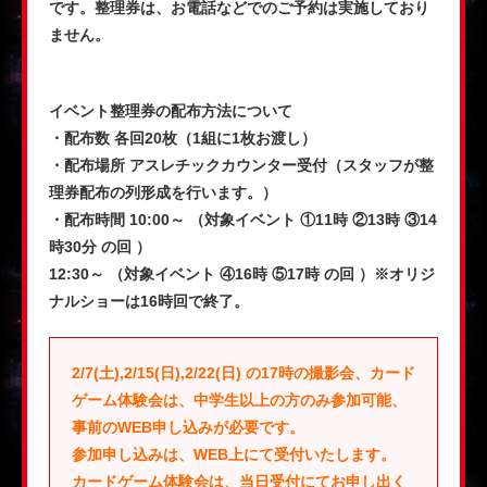
です。整理券は、お電話などでのご予約は実施しており
ません。
イベント整理券の配布方法について
・配布数 各回20枚（1組に1枚お渡し）
・配布場所 アスレチックカウンター受付（スタッフが整
理券配布の列形成を行います。）
・配布時間 10:00～ （対象イベント ①11時 ②13時 ③14
時30分 の回 ）
12:30～ （対象イベント ④16時 ⑤17時 の回 ）※オリジ
ナルショーは16時回で終了。
2/7(土),2/15(日),2/22(日) の17時の撮影会、カード
ゲーム体験会は、中学生以上の方のみ参加可能、
事前のWEB申し込みが必要です。
参加申し込みは、WEB上にて受付いたします。
カードゲーム体験会は、当日受付にてお申し出く