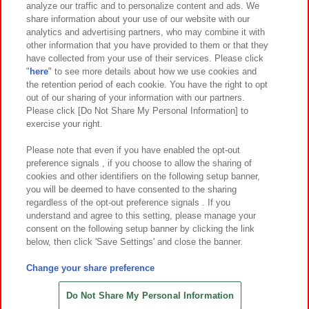
analyze our traffic and to personalize content and ads. We
イベント・キャンペーン
share information about your use of our website with our
analytics and advertising partners, who may combine it with
other information that you have provided to them or that they
have collected from your use of their services. Please click
"
here
" to see more details about how we use cookies and
関連会社
サステナビリティ
サイトポリシー
the retention period of each cookie. You have the right to opt
out of our sharing of your information with our partners.
プライバシーポリシー
ウェブアクセシビリティ方針と検証結果
Please click [Do Not Share My Personal Information] to
exercise your right.
お取引先さまとともに
食品のご提供について
カスタマーハラスメント対応方針
よくあるご質問・お問い合わせ
Please note that even if you have enabled the opt-out
preference signals , if you choose to allow the sharing of
cookies and other identifiers on the following setup banner,
you will be deemed to have consented to the sharing
regardless of the opt-out preference signals . If you
understand and agree to this setting, please manage your
consent on the following setup banner by clicking the link
below, then click 'Save Settings' and close the banner.
©Bandai Namco Amusement Inc.
©Bandai Namco Amusement Lab Inc.
Change your share preference
©Bandai Namco Experience Inc.
©HANAYASHIKI Co., Ltd. All Rights Reserved.
Do Not Share My Personal Information