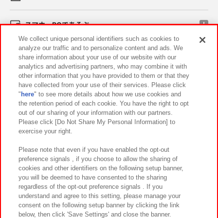
スマホ・PCであそぶ
We collect unique personal identifiers such as cookies to
analyze our traffic and to personalize content and ads. We
イベント・キャンペーン
share information about your use of our website with our
analytics and advertising partners, who may combine it with
other information that you have provided to them or that they
have collected from your use of their services. Please click
"
here
" to see more details about how we use cookies and
関連会社
サステナビリティ
サイトポリシー
the retention period of each cookie. You have the right to opt
out of our sharing of your information with our partners.
プライバシーポリシー
ウェブアクセシビリティ方針と検証結果
Please click [Do Not Share My Personal Information] to
exercise your right.
お取引先さまとともに
食品のご提供について
カスタマーハラスメント対応方針
よくあるご質問・お問い合わせ
Please note that even if you have enabled the opt-out
preference signals , if you choose to allow the sharing of
cookies and other identifiers on the following setup banner,
you will be deemed to have consented to the sharing
regardless of the opt-out preference signals . If you
understand and agree to this setting, please manage your
consent on the following setup banner by clicking the link
below, then click 'Save Settings' and close the banner.