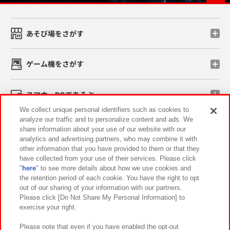
あそび場をさがす
ゲーム機をさがす
スマホ・PCであそぶ
We collect unique personal identifiers such as cookies to
analyze our traffic and to personalize content and ads. We
イベント・キャンペーン
share information about your use of our website with our
analytics and advertising partners, who may combine it with
other information that you have provided to them or that they
have collected from your use of their services. Please click
"
here
" to see more details about how we use cookies and
関連会社
サステナビリティ
サイトポリシー
the retention period of each cookie. You have the right to opt
out of our sharing of your information with our partners.
プライバシーポリシー
ウェブアクセシビリティ方針と検証結果
Please click [Do Not Share My Personal Information] to
exercise your right.
お取引先さまとともに
食品のご提供について
カスタマーハラスメント対応方針
よくあるご質問・お問い合わせ
Please note that even if you have enabled the opt-out