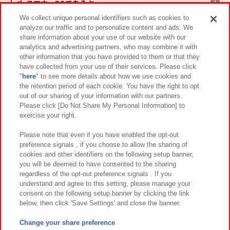
スマホ・PCであそぶ
We collect unique personal identifiers such as cookies to
analyze our traffic and to personalize content and ads. We
イベント・キャンペーン
share information about your use of our website with our
analytics and advertising partners, who may combine it with
other information that you have provided to them or that they
have collected from your use of their services. Please click
"
here
" to see more details about how we use cookies and
関連会社
サステナビリティ
サイトポリシー
the retention period of each cookie. You have the right to opt
out of our sharing of your information with our partners.
プライバシーポリシー
ウェブアクセシビリティ方針と検証結果
Please click [Do Not Share My Personal Information] to
exercise your right.
お取引先さまとともに
食品のご提供について
カスタマーハラスメント対応方針
よくあるご質問・お問い合わせ
Please note that even if you have enabled the opt-out
preference signals , if you choose to allow the sharing of
cookies and other identifiers on the following setup banner,
you will be deemed to have consented to the sharing
regardless of the opt-out preference signals . If you
understand and agree to this setting, please manage your
consent on the following setup banner by clicking the link
below, then click 'Save Settings' and close the banner.
©Bandai Namco Amusement Inc.
©Bandai Namco Amusement Lab Inc.
Change your share preference