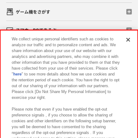
ゲーム機をさがす
スマホ・PCであそぶ
We collect unique personal identifiers such as cookies to
analyze our traffic and to personalize content and ads. We
イベント・キャンペーン
share information about your use of our website with our
analytics and advertising partners, who may combine it with
other information that you have provided to them or that they
have collected from your use of their services. Please click
"
here
" to see more details about how we use cookies and
関連会社
サステナビリティ
サイトポリシー
the retention period of each cookie. You have the right to opt
out of our sharing of your information with our partners.
プライバシーポリシー
ウェブアクセシビリティ方針と検証結果
Please click [Do Not Share My Personal Information] to
exercise your right.
お取引先さまとともに
食品のご提供について
カスタマーハラスメント対応方針
よくあるご質問・お問い合わせ
Please note that even if you have enabled the opt-out
preference signals , if you choose to allow the sharing of
cookies and other identifiers on the following setup banner,
you will be deemed to have consented to the sharing
regardless of the opt-out preference signals . If you