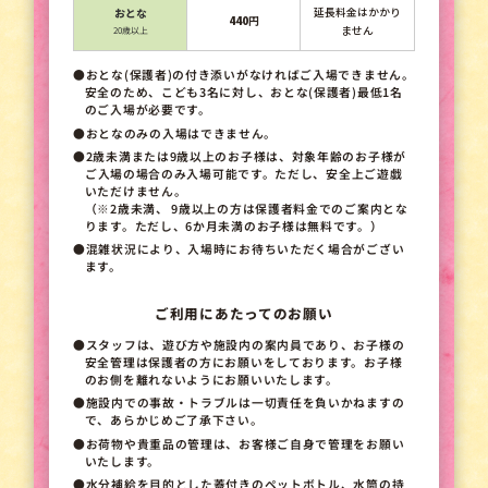
延長料金はかかり
おとな
440
円
ません
20歳以上
●おとな(保護者)の付き添いがなければご入場できません。
安全のため、こども3名に対し、おとな(保護者)最低1名
のご入場が必要です。
●おとなのみの入場はできません。
●2歳未満または9歳以上のお子様は、対象年齢のお子様が
ご入場の場合のみ入場可能です。ただし、安全上ご遊戯
いただけません。
（※2歳未満、 9歳以上の方は保護者料金でのご案内とな
ります。ただし、6か月未満のお子様は無料です。）
●混雑状況により、入場時にお待ちいただく場合がござい
ます。
ご利用にあたってのお願い
●スタッフは、遊び方や施設内の案内員であり、お子様の
安全管理は保護者の方にお願いをしております。お子様
のお側を離れないようにお願いいたします。
●施設内での事故・トラブルは一切責任を負いかねますの
で、あらかじめご了承下さい。
●お荷物や貴重品の管理は、お客様ご自身で管理をお願い
いたします。
●水分補給を目的とした蓋付きのペットボトル、水筒の持