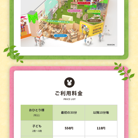
おひとり様
最初の30分
以降10分毎
(税込)
子ども
550
円
110
円
2歳～8歳