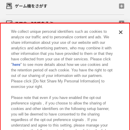
ゲーム機をさがす
スマホ・PCであそぶ
We collect unique personal identifiers such as cookies to
analyze our traffic and to personalize content and ads. We
イベント・キャンペーン
share information about your use of our website with our
analytics and advertising partners, who may combine it with
other information that you have provided to them or that they
have collected from your use of their services. Please click
"
here
" to see more details about how we use cookies and
関連会社
サステナビリティ
サイトポリシー
the retention period of each cookie. You have the right to opt
out of our sharing of your information with our partners.
プライバシーポリシー
ウェブアクセシビリティ方針と検証結果
Please click [Do Not Share My Personal Information] to
exercise your right.
お取引先さまとともに
食品のご提供について
カスタマーハラスメント対応方針
よくあるご質問・お問い合わせ
Please note that even if you have enabled the opt-out
preference signals , if you choose to allow the sharing of
cookies and other identifiers on the following setup banner,
you will be deemed to have consented to the sharing
regardless of the opt-out preference signals . If you
understand and agree to this setting, please manage your