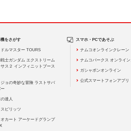
ム機をさがす
スマホ・PCであそぶ
ドルマスター TOURS
ナムコオンラインクレーン
動戦士ガンダム エクストリーム
ナムコパークス オンライ
ーサス２ インフィニットブース
ガシャポンオンライン
公式スマートフォンアプリ
ョジョの奇妙な冒険 ラストサバ
バー
鼓の達人
りスピリッツ
リオカート アーケードグランプ
X