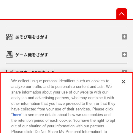
先
あそび場をさがす
ゲーム機をさがす
スマホ・PCであそぶ
We collect unique personal identifiers such as cookies to
analyze our traffic and to personalize content and ads. We
イベント・キャンペーン
share information about your use of our website with our
analytics and advertising partners, who may combine it with
other information that you have provided to them or that they
have collected from your use of their services. Please click
"
here
" to see more details about how we use cookies and
関連会社
サステナビリティ
サイトポリシー
the retention period of each cookie. You have the right to opt
out of our sharing of your information with our partners.
プライバシーポリシー
ウェブアクセシビリティ方針と検証結果
Please click [Do Not Share My Personal Information] to