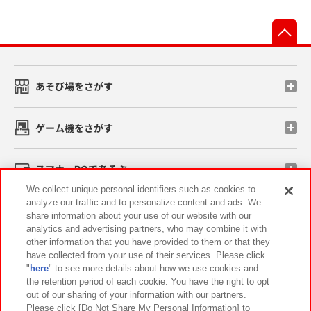
先
あそび場をさがす
ゲーム機をさがす
スマホ・PCであそぶ
We collect unique personal identifiers such as cookies to
analyze our traffic and to personalize content and ads. We
イベント・キャンペーン
share information about your use of our website with our
analytics and advertising partners, who may combine it with
other information that you have provided to them or that they
have collected from your use of their services. Please click
"
here
" to see more details about how we use cookies and
関連会社
サステナビリティ
サイトポリシー
the retention period of each cookie. You have the right to opt
out of our sharing of your information with our partners.
プライバシーポリシー
ウェブアクセシビリティ方針と検証結果
Please click [Do Not Share My Personal Information] to