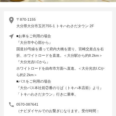
〒870-1155
大分県大分市玉沢755-1 トキハわさだタウン 2F
■お車をご利用の場合
『大分市中心部から』
国道10号線を通って府内大橋を渡り、宮崎交差点を右
折、ホワイトロードを直進。＜大分駅から約8.2km＞
『大分光吉I.Cから』
ホワイトロードを由布市方面へ直進。＜大分光吉I.Cか
ら約2.2km＞
■バスをご利用の場合
『大分バス本社前②番のりば（トキハ本店前）より』
「トキハわさだタウン」行きに乗車。
0570-087641
（ナビダイヤルでのお繋ぎになります。受付時間：