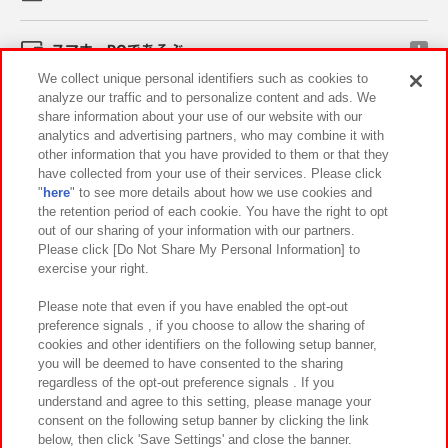
スマホ・PCであそぶ
We collect unique personal identifiers such as cookies to
analyze our traffic and to personalize content and ads. We
イベント・キャンペーン
share information about your use of our website with our
analytics and advertising partners, who may combine it with
other information that you have provided to them or that they
have collected from your use of their services. Please click
"
here
" to see more details about how we use cookies and
関連会社
サステナビリティ
サイトポリシー
the retention period of each cookie. You have the right to opt
out of our sharing of your information with our partners.
プライバシーポリシー
ウェブアクセシビリティ方針と検証結果
Please click [Do Not Share My Personal Information] to
exercise your right.
お取引先さまとともに
食品のご提供について
カスタマーハラスメント対応方針
よくあるご質問・お問い合わせ
Please note that even if you have enabled the opt-out
preference signals , if you choose to allow the sharing of
cookies and other identifiers on the following setup banner,
you will be deemed to have consented to the sharing
regardless of the opt-out preference signals . If you
understand and agree to this setting, please manage your
consent on the following setup banner by clicking the link
below, then click 'Save Settings' and close the banner.