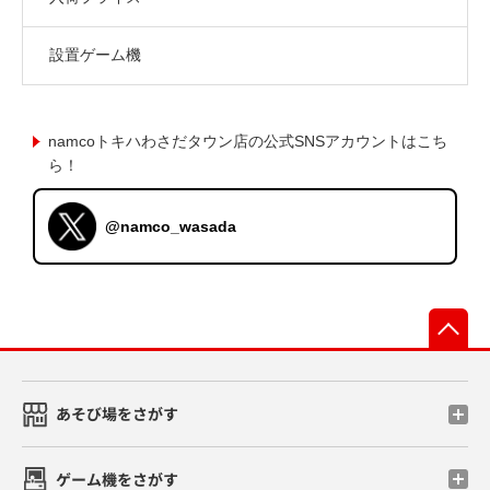
設置ゲーム機
namcoトキハわさだタウン店の公式SNSアカウントはこち
ら！
@namco_wasada
先
あそび場をさがす
ゲーム機をさがす