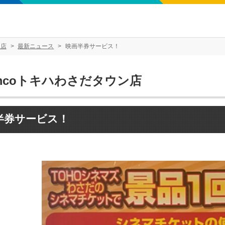
ン店
最新ニュース
映画半券サービス！
mcoトキハわさだタウン店
半券サービス！