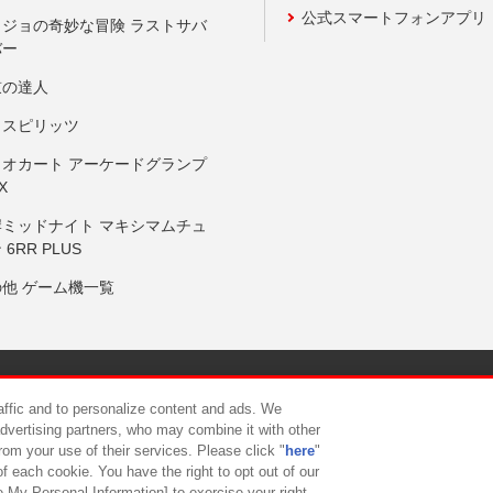
公式スマートフォンアプリ
ョジョの奇妙な冒険 ラストサバ
バー
鼓の達人
りスピリッツ
リオカート アーケードグランプ
X
岸ミッドナイト マキシマムチュ
 6RR PLUS
の他 ゲーム機一覧
サイトポリシー
プライバシーポリシー
ウェブアクセシビリティ方
raffic and to personalize content and ads. We
advertising partners, who may combine it with other
rom your use of their services. Please click "
here
"
供について
カスタマーハラスメント対応方針
よくあるご質問・
f each cookie. You have the right to opt out of our
e My Personal Information] to exercise your right.