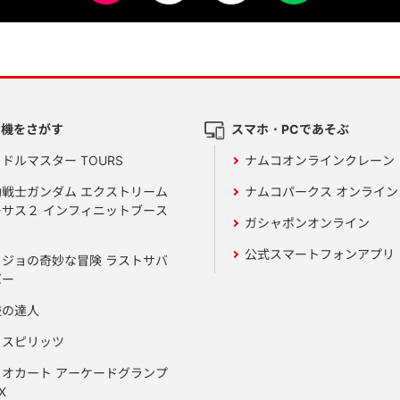
ム機をさがす
スマホ・PCであそぶ
ドルマスター TOURS
ナムコオンラインクレーン
動戦士ガンダム エクストリーム
ナムコパークス オンライ
ーサス２ インフィニットブース
ガシャポンオンライン
公式スマートフォンアプリ
ョジョの奇妙な冒険 ラストサバ
バー
鼓の達人
りスピリッツ
リオカート アーケードグランプ
X