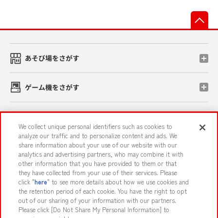
先
あそび場をさがす
ゲーム機をさがす
スマホ・PCであそぶ
We collect unique personal identifiers such as cookies to
analyze our traffic and to personalize content and ads. We
share information about your use of our website with our
イベント・キャンペーン
analytics and advertising partners, who may combine it with
other information that you have provided to them or that
they have collected from your use of their services. Please
click "
here
" to see more details about how we use cookies and
the retention period of each cookie. You have the right to opt
関連会社
サステナビリティ
サイトポリシー
out of our sharing of your information with our partners.
プライバシーポリシー
ウェブアクセシビリティ方針と検証結果
Please click [Do Not Share My Personal Information] to