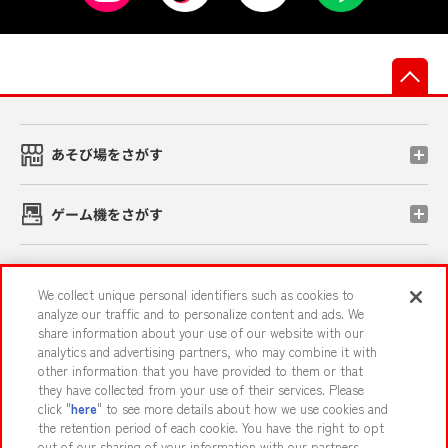
先
あそび場をさがす
ゲーム機をさがす
スマホ・PCであそぶ
We collect unique personal identifiers such as cookies to
analyze our traffic and to personalize content and ads. We
share information about your use of our website with our
イベント・キャンペーン
analytics and advertising partners, who may combine it with
other information that you have provided to them or that
they have collected from your use of their services. Please
click "
here
" to see more details about how we use cookies and
the retention period of each cookie. You have the right to opt
関連会社
サステナビリティ
サイトポリシー
out of our sharing of your information with our partners.