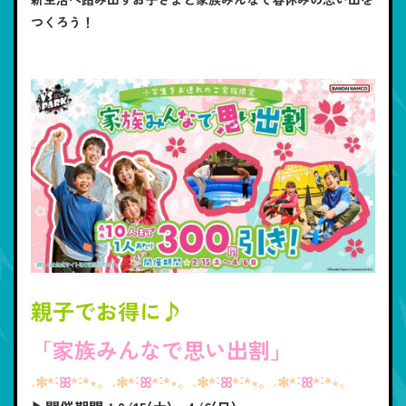
つくろう！
親子でお得に♪
「家族みんなで思い出割」
˖✻*˸
ꕤ
*˸*⋆。˖✻*˸
ꕤ
*˸*⋆。˖✻*˸
ꕤ
*˸*⋆。˖✻*˸
ꕤ
*˸*⋆。