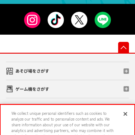
先
あそび場をさがす
ゲーム機をさがす
スマホ・PCであそぶ
We collect unique personal identifiers such as cookies to
analyze our traffic and to personalize content and ads. We
share information about your use of our website with our
イベント・キャンペーン
analytics and advertising partners, who may combine it with