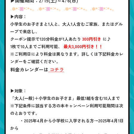
▶開催期間：2/15(土)～4/6(日)
˖✻*˸
ꕤ
*˸*⋆。˖✻*˸
ꕤ
*˸*⋆。˖✻*˸
ꕤ
*˸*⋆。˖✻*˸
ꕤ
*˸*⋆。
▶内容：
小学生のお子さまと1人と、大人1人含むご家族、またはグル
ープで来店し、
クーポン提示で120分料金が1人あたり
300円引き
に♪
1枚で10人までご利用可能、
最大3,000円引き！！
※ご利用日により料金は異なります。詳しくは下記料金カレ
ンダーをご確認ください。
料金カレンダーは
コチラ
▶対象：
「大人(一般)＋小学生のお子さま」最低1組を含む10人まで
※下記条件に該当する方の本キャンペーン利用可能期間は次
のとおりです。
・2025年4月から小学校に入学される方→2025年4月1日
から