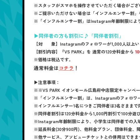
※スタッフがスマホを操作させていただく場合がござ
※ご提示いただけない場合は「インフルエンサー割」
※「インフルエンサー割」はInstagram年齢制限
▶同伴者の方も割引に♪「同伴者割引」
【対 象】
Instagramのフォロワーが1,000
【割引内容】
『VS PARK』を 通常の120分料金から
1
※価格は税込です。
通常料金は
コチラ
！
▶注意事項：
※※VS PARK イオンモール広島府中店限定キャンペ
※「インフルエンサー割」は、Instagramのフォロワ
※インフルエンサー1名につきご同伴者は3名さままで
※同伴者割引は120分料金から1,000円割引で100分
※Instagram年齢制限により、小学生は同伴者での
※延長料金(30分900円)、他料金プラン、団体料金
※他サービス、アソビューチケットとの併用はできま