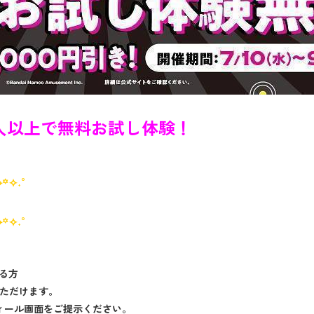
000人以上で無料お試し体験！
⌖꙳✧˖°
⌖꙳✧˖°
いる方
ただけます。
ロフィール画面をご提示ください。