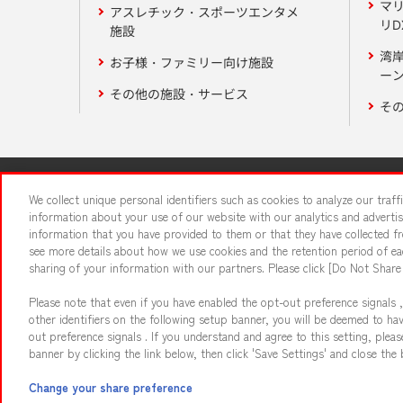
マ
アスレチック・スポーツエンタメ
リD
施設
湾
お子様・ファミリー向け施設
ーン
その他の施設・サービス
そ
関連会社
サステナビリティ
We collect unique personal identifiers such as cookies to analyze our traf
information about your use of our website with our analytics and adverti
information that you have provided to them or that they have collected fro
食品のご提
see more details about how we use cookies and the retention period of eac
sharing of your information with our partners. Please click [Do Not Share
Please note that even if you have enabled the opt-out preference signals ,
other identifiers on the following setup banner, you will be deemed to ha
out preference signals . If you understand and agree to this setting, ple
banner by clicking the link below, then click 'Save Settings' and close the 
©Bandai Namco Amusement Inc.
©Band
Change your share preference