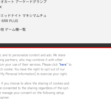
リオカート アーケードグランプ
X
岸ミッドナイト マキシマムチュ
 6RR PLUS
の他 ゲーム機一覧
サイトポリシー
プライバシーポリシー
ウェブアクセシビリティ方
fic and to personalize content and ads. We share
sing partners, who may combine it with other
m your use of their services. Please click "
here
" to
供について
カスタマーハラスメント対応方針
よくあるご質問・
h cookie. You have the right to opt out of our
 My Personal Information] to exercise your right.
 if you choose to allow the sharing of cookies and
ve consented to the sharing regardless of the opt-
ase manage your consent on the following setup
banner.
ai Namco Amusement Lab Inc.
©Bandai Namco Experience Inc.
©HAN
お得なWEBチケット販売中