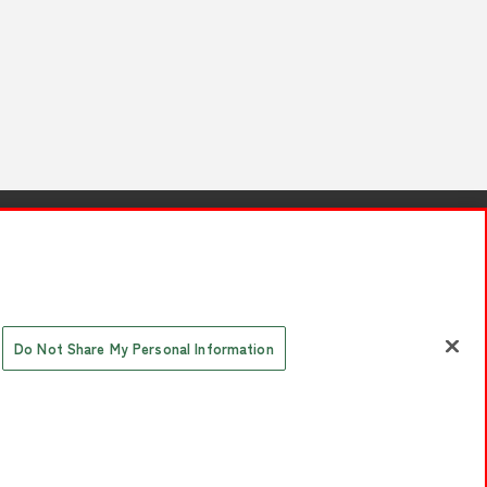
針と検証結果
お取引先さまとともに
お問い合わせ
Do Not Share My Personal Information
AYASHIKI Co., Ltd. All Rights Reserved.