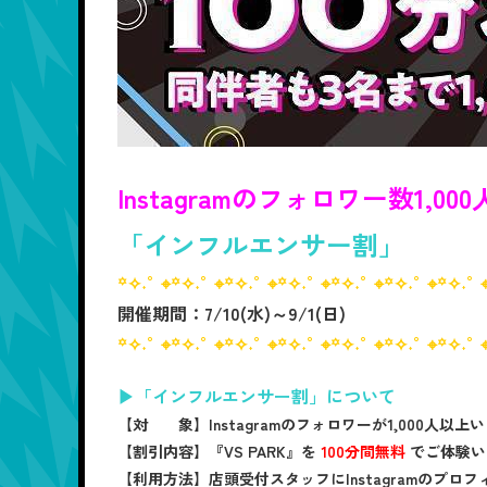
Instagramのフォロワー数1,
「インフルエンサー割」
꙳✧˖°⌖꙳✧˖°⌖꙳✧˖°⌖꙳✧˖°⌖꙳✧˖°⌖꙳✧˖°⌖꙳✧˖°
開催期間：7/10(水)～9/1(日)
꙳✧˖°⌖꙳✧˖°⌖꙳✧˖°⌖꙳✧˖°⌖꙳✧˖°⌖꙳✧˖°⌖꙳✧˖°
▶「インフルエンサー割」について
【対 象】
Instagramのフォロワーが1,000人以上
【割引内容】
『VS PARK』を
100分間無料
でご体験い
【利用方法】
店頭受付スタッフにInstagramのプ