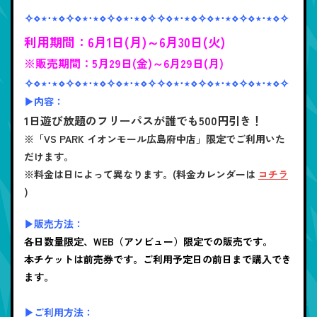
✧⋄⋆⋅⋆⋄✧⋄⋆⋅⋆⋄✧⋄⋆⋅⋆⋄✧✧⋄⋆⋅⋆⋄✧⋄⋆⋅⋆⋄✧⋄⋆⋅⋆⋄✧
利用期間：6月1日(月)～6月30日(火)
※販売期間：5月29日(金)～6月29日(月)
✧⋄⋆⋅⋆⋄✧⋄⋆⋅⋆⋄✧⋄⋆⋅⋆⋄✧✧⋄⋆⋅⋆⋄✧⋄⋆⋅⋆⋄✧⋄⋆⋅⋆⋄✧
▶内容：
1日遊び放題のフリーパスが誰でも500円引き！
※「VS PARK イオンモール広島府中店」限定でご利用いた
だけます。
※料金は日によって異なります。(料金カレンダーは
コチラ
)
▶販売方法：
各日数量限定、WEB（アソビュー）限定での販売です。
本チケットは前売券です。ご利用予定日の前日まで購入でき
ます。
▶ご利用方法：