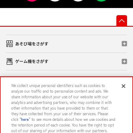
先
あそび場をさがす
ゲーム機をさがす
スマホ・PCであそぶ
We collect unique personal identifiers such as cookies to
analyze our traffic and to personalize content and ads. We
share information about your use of our website with our
イベント・キャンペーン
analytics and advertising partners, who may combine it with
other information that you have provided to them or that
they have collected from your use of their services. Please
click "
here
" to see more details about how we use cookies and
the retention period of each cookie. You have the right to opt
関連会社
サステナビリティ
サイトポリシー
out of our sharing of your information with our partners.