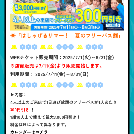
☀「はしゃげるサマー！ 夏のフリーパス割」
ꔛ
❁❁❁
ꔛꔛ
❁❁❁
ꔛ
❁❁❁
WEBチケット販売期間：2025/7/1(火)～8/31(金)
※店頭販売は7/11(金)より販売開始します。
利用期間： 2025/7/11(金)～8/31(日)
ꔛ
❁❁❁
ꔛꔛ
❁❁❁
ꔛ
❁❁❁
▶内容：
4人以上のご来店で1日遊び放題のフリーパスが1人あたり
300円引き
！
1組10人まで使えて最大3,000円引き！
料金は日によって異なります。
カレンダーはコチラ