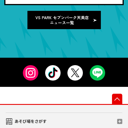
VS PARK セブンパーク天美店
ニュース一覧
先
あそび場をさがす