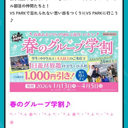
ル部活の仲間たちと！
VS PARKで忘れられない思い出をつくりにVS PARKに行こう
♪
春のグループ学割♪
*:・ﾟ*.+ ❀ *:・ﾟ*.+ *:・ﾟ*.+ ❀ *:・ﾟ*.+ *:・ﾟ*.+
❀