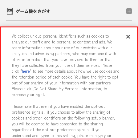
ゲーム機をさがす
スマホ・PCであそぶ
We collect unique personal identifiers such as cookies to
analyze our traffic and to personalize content and ads. We
share information about your use of our website with our
イベント・キャンペーン
analytics and advertising partners, who may combine it with
other information that you have provided to them or that
they have collected from your use of their services. Please
click "
here
" to see more details about how we use cookies and
the retention period of each cookie. You have the right to opt
関連会社
サステナビリティ
サイトポリシー
out of our sharing of your information with our partners.
プライバシーポリシー
ウェブアクセシビリティ方針と検証結果
Please click [Do Not Share My Personal Information] to
exercise your right.
お取引先さまとともに
食品のご提供について
Please note that even if you have enabled the opt-out
カスタマーハラスメント対応方針
よくあるご質問・お問い合わせ
preference signals , if you choose to allow the sharing of
cookies and other identifiers on the following setup banner,
you will be deemed to have consented to the sharing
regardless of the opt-out preference signals . If you
understand and agree to this setting, please manage your