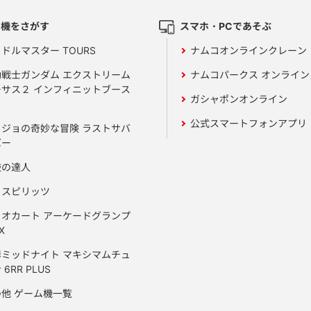
ム機をさがす
スマホ・PCであそぶ
ドルマスター TOURS
ナムコオンラインクレーン
動戦士ガンダム エクストリーム
ナムコパークス オンライ
ーサス２ インフィニットブース
ガシャポンオンライン
公式スマートフォンアプリ
ョジョの奇妙な冒険 ラストサバ
バー
鼓の達人
りスピリッツ
リオカート アーケードグランプ
X
岸ミッドナイト マキシマムチュ
 6RR PLUS
の他 ゲーム機一覧