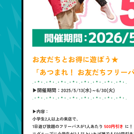
お友だちとお得に遊ぼう★
「あつまれ！ お友だちフリー
.・*・.・*・.・*・.・*・.・*・.・*・.・*・.・*・.
▶開催期間：2025/5/13(水)～6/30(火)
.・*・.・*・.・*・.・*・.・*・.・*・.・*・.・*・.
▶内容：
小学生2人以上の来店で、
1日遊び放題のフリーパスが1人あたり
500円引き
に！
※グループに小学生が2人以上いれば誰でも500円引