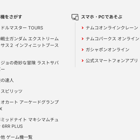
ム機をさがす
スマホ・PCであそぶ
ドルマスター TOURS
ナムコオンラインクレーン
動戦士ガンダム エクストリーム
ナムコパークス オンライ
ーサス２ インフィニットブース
ガシャポンオンライン
公式スマートフォンアプリ
ョジョの奇妙な冒険 ラストサバ
バー
鼓の達人
りスピリッツ
リオカート アーケードグランプ
X
岸ミッドナイト マキシマムチュ
 6RR PLUS
の他 ゲーム機一覧