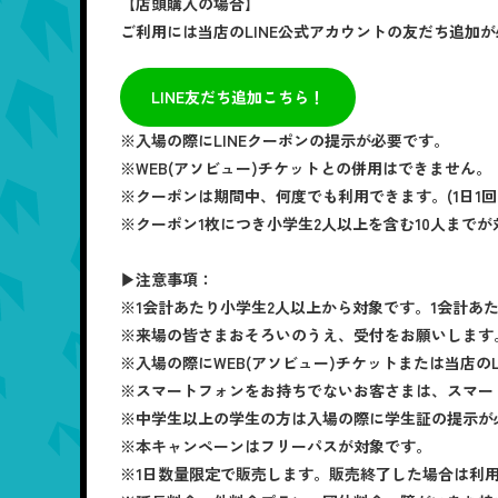
【店頭購入の場合】
ご利用には当店のLINE公式アカウントの友だち追加
LINE友だち追加こちら！
※入場の際にLINEクーポンの提示が必要です。
※WEB(アソビュー)チケットとの併用はできません。
※クーポンは期間中、何度でも利用できます。(1日1回
※クーポン1枚につき小学生2人以上を含む10人までが
▶注意事項：
※1会計あたり小学生2人以上から対象です。1会計あ
※来場の皆さまおそろいのうえ、受付をお願いします
※入場の際にWEB(アソビュー)チケットまたは当店の
※スマートフォンをお持ちでないお客さまは、スマー
※中学生以上の学生の方は入場の際に学生証の提示が
※本キャンペーンはフリーパスが対象です。
※1日数量限定で販売します。販売終了した場合は利