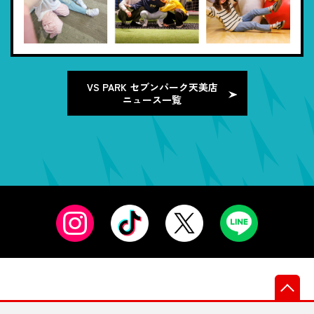
VS PARK セブンパーク天美店
ニュース一覧
先