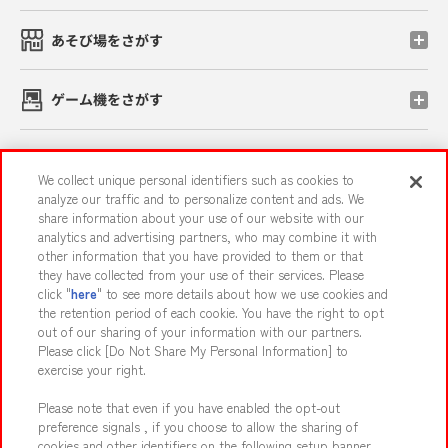
あそび場をさがす
ゲーム機をさがす
スマホ・PCであそぶ
We collect unique personal identifiers such as cookies to
analyze our traffic and to personalize content and ads. We
share information about your use of our website with our
イベント・キャンペーン
analytics and advertising partners, who may combine it with
other information that you have provided to them or that
they have collected from your use of their services. Please
click "
here
" to see more details about how we use cookies and
the retention period of each cookie. You have the right to opt
関連会社
サステナビリティ
サイトポリシー
out of our sharing of your information with our partners.
プライバシーポリシー
ウェブアクセシビリティ方針と検証結果
Please click [Do Not Share My Personal Information] to
exercise your right.
お取引先さまとともに
食品のご提供について
Please note that even if you have enabled the opt-out
カスタマーハラスメント対応方針
よくあるご質問・お問い合わせ
preference signals , if you choose to allow the sharing of
cookies and other identifiers on the following setup banner,