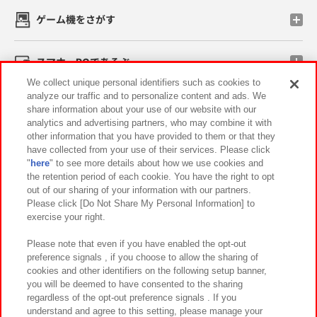
ゲーム機をさがす
スマホ・PCであそぶ
We collect unique personal identifiers such as cookies to
analyze our traffic and to personalize content and ads. We
イベント・キャンペーン
share information about your use of our website with our
analytics and advertising partners, who may combine it with
other information that you have provided to them or that they
have collected from your use of their services. Please click
"
here
" to see more details about how we use cookies and
関連会社
サステナビリティ
サイトポリシー
the retention period of each cookie. You have the right to opt
out of our sharing of your information with our partners.
プライバシーポリシー
ウェブアクセシビリティ方針と検証結果
Please click [Do Not Share My Personal Information] to
exercise your right.
お取引先さまとともに
食品のご提供について
カスタマーハラスメント対応方針
よくあるご質問・お問い合わせ
Please note that even if you have enabled the opt-out
preference signals , if you choose to allow the sharing of
cookies and other identifiers on the following setup banner,
you will be deemed to have consented to the sharing
regardless of the opt-out preference signals . If you
understand and agree to this setting, please manage your