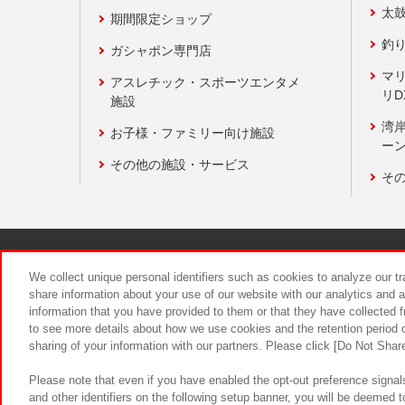
太
期間限定ショップ
釣
ガシャポン専門店
マ
アスレチック・スポーツエンタメ
リD
施設
湾
お子様・ファミリー向け施設
ーン
その他の施設・サービス
そ
関連会社
サステナビリティ
We collect unique personal identifiers such as cookies to analyze our t
share information about your use of our website with our analytics and 
information that you have provided to them or that they have collected f
食品のご提
to see more details about how we use cookies and the retention period o
sharing of your information with our partners. Please click [Do Not Shar
Please note that even if you have enabled the opt-out preference signals
and other identifiers on the following setup banner, you will be deemed 