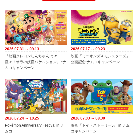
2026.07.31 ～ 09.13
2026.07.17 ～ 09.23
『映画クレヨンしんちゃん 奇々
映画『ミニオンズ＆モンスターズ』
怪々！オラの妖怪バケ～ション』×ナ
公開記念 ナムコキャンペーン
ムコキャンペーン
2026.07.24 ～ 10.25
2026.07.03 ～ 08.30
Pokémon Anniversary Festival in ナ
映画『トイ・ストーリー5』 in ナム
ムコ
コキャンペーン