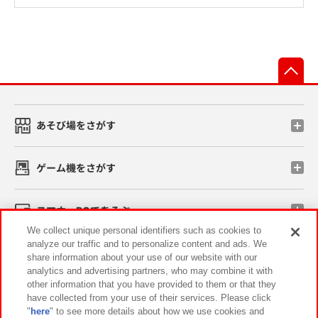
先
あそび場をさがす
ゲーム機をさがす
スマホ・PCであそぶ
We collect unique personal identifiers such as cookies to
analyze our traffic and to personalize content and ads. We
イベント・キャンペーン
share information about your use of our website with our
analytics and advertising partners, who may combine it with
other information that you have provided to them or that they
have collected from your use of their services. Please click
"
here
" to see more details about how we use cookies and